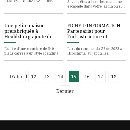
du logement
REMONT, NEBRASKA — Une
Si vous êtes à la recherche d'une
douzaine de sondes s'enfoncent
escapade dans votre jardin ou si
dans un
vous recherchez une possibilité
Une petite maison
FICHE D'INFORMATION :
préfabriquée à
Partenariat pour
Healdsburg ajoute de
l'infrastructure et
l'espace pour la famille
l'investissement
mondiaux au sommet du
L'unité d'une chambre de 540
Lors du sommet du G7 de 2023 à
G7
pieds carrés a un style scandinave
Hiroshima, au Japon, les
minimal avec
dirigeants du G7 ont affirmé leur
engagement
D'abord
12
13
14
15
16
17
18
Dernier