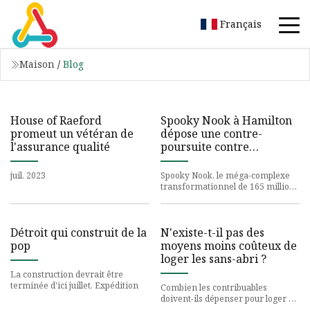
Français
Maison
/
Blog
House of Raeford
Spooky Nook à Hamilton
promeut un vétéran de
dépose une contre-
l'assurance qualité
poursuite contre
l'entrepreneur général
juil. 2023
Spooky Nook, le méga-complexe
transformationnel de 165 millions
de dollars sur North B Street à
Détroit qui construit de la
N'existe-t-il pas des
pop
moyens moins coûteux de
loger les sans-abri ?
La construction devrait être
terminée d'ici juillet. Expédition
Combien les contribuables
doivent-ils dépenser pour loger un
sans-abri ? Le San Diego