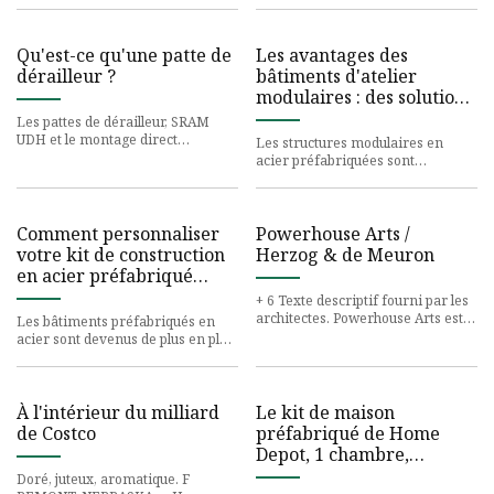
Qu'est-ce qu'une patte de
Les avantages des
dérailleur ?
bâtiments d'atelier
modulaires : des solutions
personnalisables et
Les pattes de dérailleur, SRAM
évolutives
UDH et le montage direct
Les structures modulaires en
Shimano expliqués
acier préfabriquées sont
devenues de plus en plus
populaires en raison de
Comment personnaliser
Powerhouse Arts /
votre kit de construction
Herzog & de Meuron
en acier préfabriqué
pour répondre à vos
+ 6 Texte descriptif fourni par les
besoins
architectes. Powerhouse Arts est
Les bâtiments préfabriqués en
un
acier sont devenus de plus en plus
populaires en raison de leur
À l'intérieur du milliard
Le kit de maison
de Costco
préfabriqué de Home
Depot, 1 chambre,
dernière solution de crise
Doré, juteux, aromatique. F