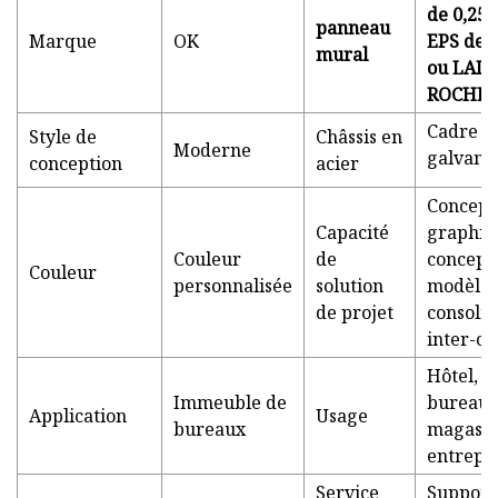
de 0,25
panneau
Marque
OK
EPS de 
mural
ou LAIN
ROCHE
Cadre en
Style de
Châssis en
Moderne
galvani
conception
acier
Concept
Capacité
graphiq
Couleur
de
concept
Couleur
personnalisée
solution
modèles
de projet
consolid
inter-ca
Hôtel, m
Immeuble de
bureau,
Application
Usage
bureaux
magasin,
entrepôt
Service
Support