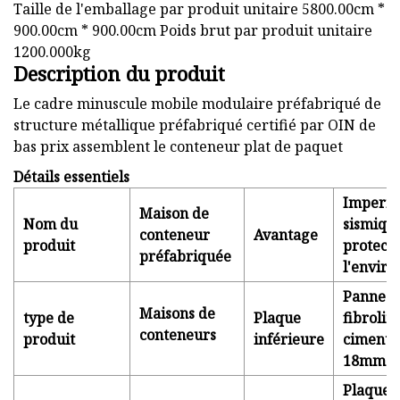
Taille de l'emballage par produit unitaire 5800.00cm *
900.00cm * 900.00cm Poids brut par produit unitaire
1200.000kg
Description du produit
Le cadre minuscule mobile modulaire préfabriqué de
structure métallique préfabriqué certifié par OIN de
bas prix assemblent le conteneur plat de paquet
Détails essentiels
Impermé
Maison de
Nom du
sismique
conteneur
Avantage
produit
protecti
préfabriquée
l'envir
Panneau
Maisons de
type de
Plaque
fibrolit
conteneurs
produit
inférieure
ciment
18mm 
Plaque d