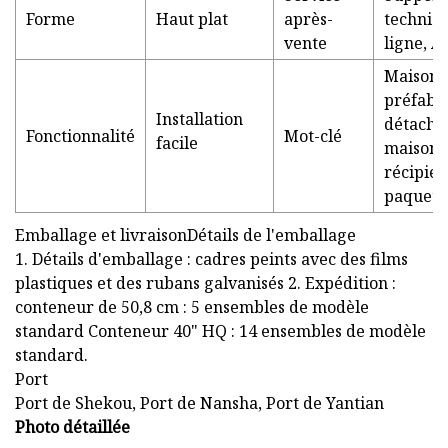
Forme
Haut plat
après-
techniq
vente
ligne, A
Maison
préfabr
Installation
détacha
Fonctionnalité
Mot-clé
facile
maison 
récipien
paquet p
Emballage et livraisonDétails de l'emballage
1. Détails d'emballage : cadres peints avec des films
plastiques et des rubans galvanisés 2. Expédition :
conteneur de 50,8 cm : 5 ensembles de modèle
standard Conteneur 40" HQ : 14 ensembles de modèle
standard.
Port
Port de Shekou, Port de Nansha, Port de Yantian
Photo détaillée