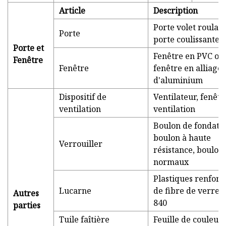
Article
Description
Porte volet roulan
Porte
porte coulissante
Porte et
Fenêtre en PVC ou
Fenêtre
Fenêtre
fenêtre en alliage
d'aluminium
Dispositif de
Ventilateur, fenêtr
ventilation
ventilation
Boulon de fondatio
boulon à haute
Verrouiller
résistance, boulon
normaux
Plastiques renforc
Lucarne
de fibre de verre 
Autres
840
parties
Tuile faîtière
Feuille de couleur