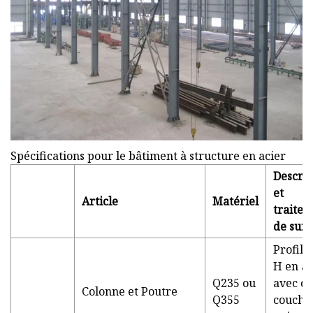
Spécifications pour le bâtiment à structure en acier
Descrip
et
Article
Matériel
traite
de surf
Profilé
H en ac
Q235 ou
avec d
Colonne et Poutre
Q355
couche