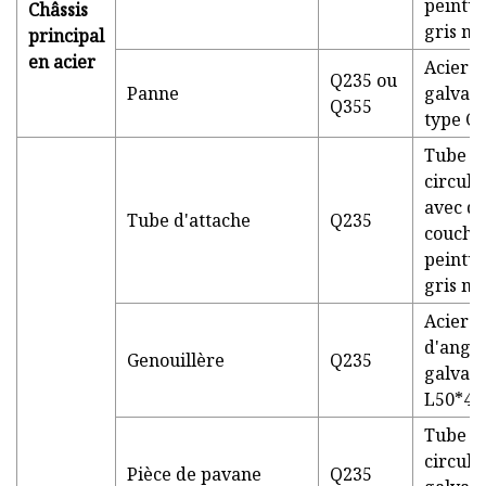
peintu
Châssis
gris m
principal
en acier
Acier
Q235 ou
Panne
galvani
Q355
type C 
Tube
circula
avec d
Tube d'attache
Q235
couche
peintu
gris m
Acier
d'angle
Genouillère
Q235
galvani
L50*4
Tube
circula
Pièce de pavane
Q235