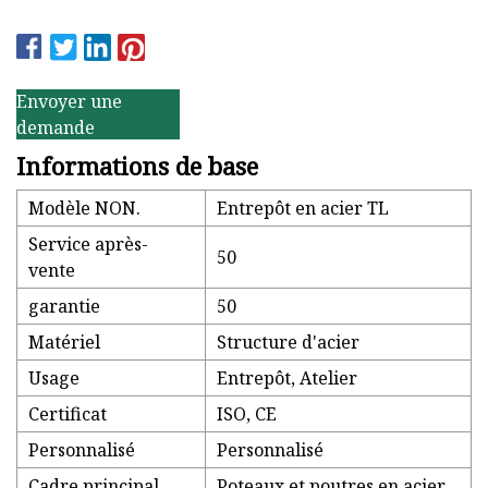
Envoyer une
demande
Informations de base
Modèle NON.
Entrepôt en acier TL
Service après-
50
vente
garantie
50
Matériel
Structure d'acier
Usage
Entrepôt, Atelier
Certificat
ISO, CE
Personnalisé
Personnalisé
Cadre principal
Poteaux et poutres en acier