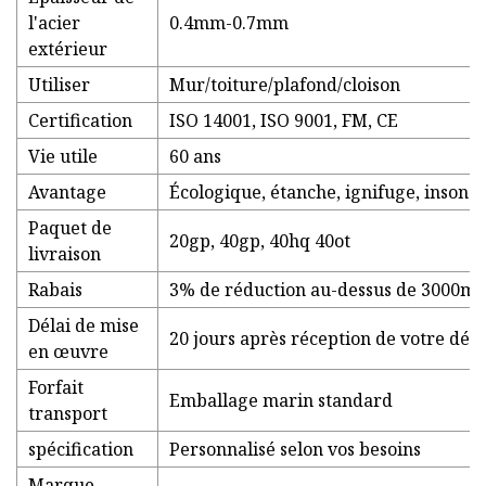
l'acier
0.4mm-0.7mm
extérieur
Utiliser
Mur/toiture/plafond/cloison
Certification
ISO 14001, ISO 9001, FM, CE
Vie utile
60 ans
Avantage
Écologique, étanche, ignifuge, insonor
Paquet de
20gp, 40gp, 40hq 40ot
livraison
Rabais
3% de réduction au-dessus de 3000m2
Délai de mise
20 jours après réception de votre dép
en œuvre
Forfait
Emballage marin standard
transport
spécification
Personnalisé selon vos besoins
Marque