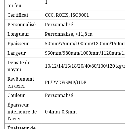
1
au feu
Certificat
CCC, ROHS, ISO9001
Personnalisé
Personnalisé
Longueur
Personnalisé, <11,8 m
Épaisseur
50mm/75mm/100mm/120mm/150mm
Largeur
950mm/980mm/1000mm/1120mm/11
Densité de
10/12/14/16/18/20/40/80/100/120 kg/m
noyau
Revêtement
PE/PVDF/SMP/HDP
en acier
Couleur
Personnalisé
Épaisseur
intérieure de
0.4mm-0.6mm
l'acier
Épaisseur de