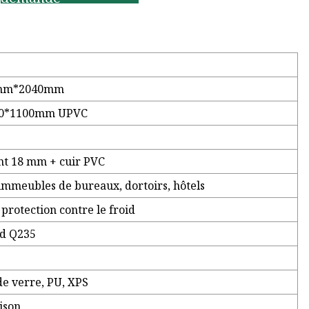
40mm*2040mm
840*1100mm UPVC
nt 18 mm + cuir PVC
immeubles de bureaux, dortoirs, hôtels
 protection contre le froid
ud Q235
e verre, PU, ​​XPS
ison