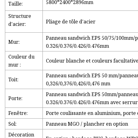
5800*2400*2896mm
Taille:
Structure
Pliage de tôle d'acier
d'acier:
Panneau sandwich EPS 50/75/100mm/pan
Mur:
0.326/0.376/0.426/0.476mm
Couleur du
Couleur blanche et couleurs facultativ
mur :
Panneau sandwich EPS 50 mm/panneau s
Toit:
0,326/0,376/0,426/0,476 mm
Panneau sandwich EPS 50mm/panneau sa
Porte:
0.326/0.376/0.426/0.476mm avec serrur
Fenêtre:
Porte coulissante en aluminium, porte 
Sol:
Panneau MGO / plancher en option
Décoration