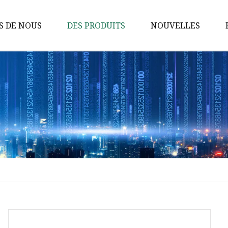
S DE NOUS
DES PRODUITS
NOUVELLES
Atelier de structure métallique
Poulailler à structure métallique
Structure d'acier
Entrepôt de structure en acier
Bâtiment à structure métallique
Maison préfabriquée
Maison Conteneur
Poulailler
Panneau sandwich