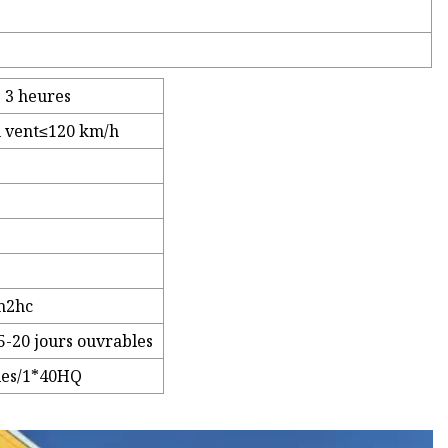
C
s 3 heures
u vent≤120 km/h
m2hc
5-20 jours ouvrables
les/1*40HQ