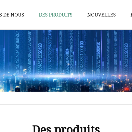
S DE NOUS
DES PRODUITS
NOUVELLES
Atelier de structure métallique
Poulailler à structure métallique
Structure d'acier
Entrepôt de structure en acier
Bâtiment à structure métallique
Maison préfabriquée
Maison Conteneur
Poulailler
Panneau sandwich
Des produits