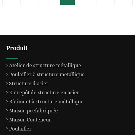
Préfabriquée
Panneau ondulé en PP
,
et panneau en nid
d'abeille
Produit
Atelier de structure métallique
Poulailler à structure métallique
Structure d'acier
Entrepôt de structure en acier
Bâtiment à structure métallique
Maison préfabriquée
Maison Conteneur
Poulailler