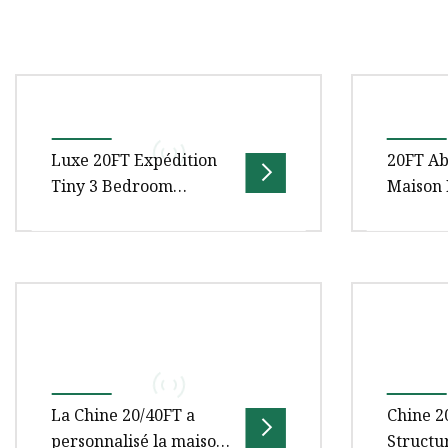
Luxe 20FT Expédition
20FT Ab
Tiny 3 Bedroom
Maison 
Container Homes
Préfabr
Maisons préfabriquées
Préfabr
Expédit
FAQ1. Q : Êtes-vous une usine ou
Maison d
Relief 
une société commerciale ? A:
portabl
Pack Ex
Foshan Nanhai Guose Intelligent
structur
Stockag
Facilities Co., Ltd. es
moderne
Maison 
contene
La Chine 20/40FT a
Chine 2
personnalisé la maison
Structu