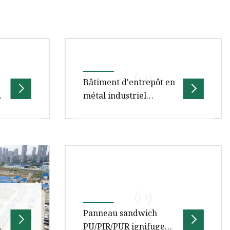
Bâtiment d'entrepôt en
t
métal industriel
qualifié Construction de
bâtiments préfabriqués
Matériau de
nt et
Bâtiment industriel qualifié
construction d'entrepôt
el de
d'entrepôt en métal Bâtiments
de structure en acier
préfabriqués Construction
rs, les
Structure en acier Matériau de
cons
Panneau sandwich
e
PU/PIR/PUR ignifuge