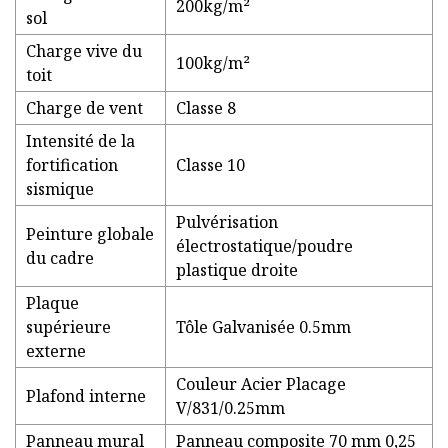
200kg/m²
sol
Charge vive du
100kg/m²
toit
Charge de vent
Classe 8
Intensité de la
fortification
Classe 10
sismique
Pulvérisation
Peinture globale
électrostatique/poudre
du cadre
plastique droite
Plaque
supérieure
Tôle Galvanisée 0.5mm
externe
Couleur Acier Placage
Plafond interne
V/831/0.25mm
Panneau mural
Panneau composite 70 mm 0,25