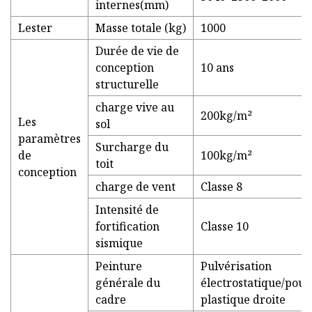
internes(mm)
Lester
Masse totale (kg)
1000
Durée de vie de
conception
10 ans
structurelle
charge vive au
200kg/m²
Les
sol
paramètres
Surcharge du
de
100kg/m²
toit
conception
charge de vent
Classe 8
Intensité de
fortification
Classe 10
sismique
Peinture
Pulvérisation
générale du
électrostatique/pou
cadre
plastique droite