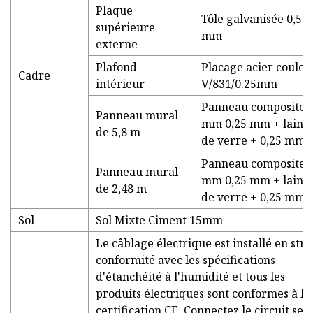
Plaque
Tôle galvanisée 0,5
supérieure
mm
externe
Plafond
Placage acier couleu
Cadre
intérieur
V/831/0.25mm
Panneau composite 
Panneau mural
mm 0,25 mm + laine
de 5,8 m
de verre + 0,25 mm
Panneau composite 
Panneau mural
mm 0,25 mm + laine
de 2,48 m
de verre + 0,25 mm
Sol
Sol Mixte Ciment 15mm
Le câblage électrique est installé en stri
conformité avec les spécifications
d'étanchéité à l'humidité et tous les
produits électriques sont conformes à la
certification CE. Connectez le circuit sel